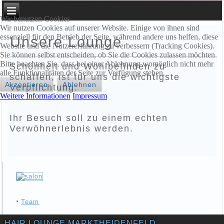
Wir benutzen Cookies
Wir nutzen Cookies auf unserer Website. Einige von ihnen sind
essenziell für den Betrieb der Seite, während andere uns helfen, diese
Unsere Lounge
Website und die Nutzererfahrung zu verbessern (Tracking Cookies).
Sie können selbst entscheiden, ob Sie die Cookies zulassen möchten.
Bitte beachten Sie, dass bei einer Ablehnung womöglich nicht mehr
Schönheit und Wohlbefinden zu
alle Funktionalitäten der Seite zur Verfügung stehen.
schaffen, ist für uns die wichtigste
Akzeptieren
Ablehnen
Verpflichtung.
Weitere Informationen
Impressum
Ihr Besuch soll zu einem echten
Verwöhnerlebnis werden.
Team
HAIR LOUNGE MARKTHEIDENFELD