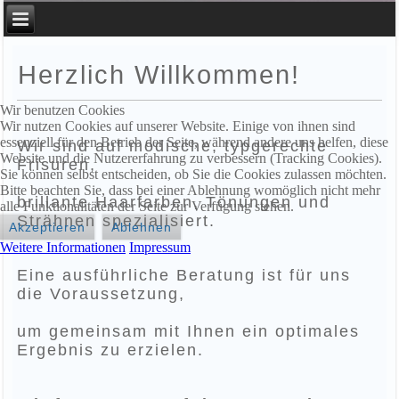
Herzlich Willkommen!
Wir benutzen Cookies
Wir nutzen Cookies auf unserer Website. Einige von ihnen sind
essenziell für den Betrieb der Seite, während andere uns helfen, diese
Wir sind auf modische, typgerechte
Website und die Nutzererfahrung zu verbessern (Tracking Cookies).
Frisuren,
Sie können selbst entscheiden, ob Sie die Cookies zulassen möchten.
Bitte beachten Sie, dass bei einer Ablehnung womöglich nicht mehr
brillante Haarfarben, Tönungen und
alle Funktionalitäten der Seite zur Verfügung stehen.
Strähnen spezialisiert.
Akzeptieren
Ablehnen
Weitere Informationen
Impressum
Eine ausführliche Beratung ist für uns
die Voraussetzung,
um gemeinsam mit Ihnen ein optimales
Ergebnis zu erzielen.